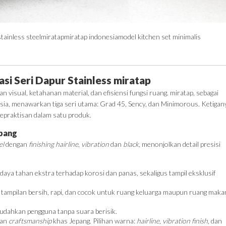
stainless steel
miratap
miratap indonesia
model kitchen set minimalis
si Seri Dapur Stainless miratap
isual, ketahanan material, dan efisiensi fungsi ruang.
miratap
, sebagai
sia, menawarkan tiga seri utama: Grad 45, Sency, dan Minimorous. Ketigan
kepraktisan dalam satu produk.
epang
el
dengan
finishing hairline
,
vibration
dan
black,
menonjolkan detail presisi
daya tahan ekstra terhadap korosi dan panas, sekaligus tampil eksklusif
 tampilan bersih, rapi, dan cocok untuk ruang keluarga maupun ruang maka
dahkan pengguna tanpa suara berisik.
han
craftsmanship
khas Jepang. Pilihan warna:
hairline, vibration finish,
dan