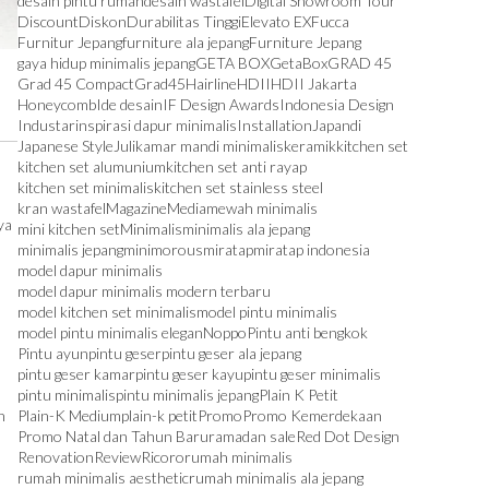
desain pintu rumah
desain wastafel
Digital Showroom Tour
Discount
Diskon
Durabilitas Tinggi
Elevato EX
Fucca
Furnitur Jepang
furniture ala jepang
Furniture Jepang
gaya hidup minimalis jepang
GETA BOX
GetaBox
GRAD 45
Grad 45 Compact
Grad45
Hairline
HDII
HDII Jakarta
Honeycomb
Ide desain
IF Design Awards
Indonesia Design
Industar
inspirasi dapur minimalis
Installation
Japandi
Japanese Style
Juli
kamar mandi minimalis
keramik
kitchen set
kitchen set alumunium
kitchen set anti rayap
kitchen set minimalis
kitchen set stainless steel
kran wastafel
Magazine
Media
mewah minimalis
ya
mini kitchen set
Minimalis
minimalis ala jepang
minimalis jepang
minimorous
miratap
miratap indonesia
model dapur minimalis
model dapur minimalis modern terbaru
model kitchen set minimalis
model pintu minimalis
model pintu minimalis elegan
Noppo
Pintu anti bengkok
Pintu ayun
pintu geser
pintu geser ala jepang
pintu geser kamar
pintu geser kayu
pintu geser minimalis
pintu minimalis
pintu minimalis jepang
Plain K Petit
Plain-K Medium
plain-k petit
Promo
Promo Kemerdekaan
n
Promo Natal dan Tahun Baru
ramadan sale
Red Dot Design
Renovation
Review
Ricoro
rumah minimalis
rumah minimalis aesthetic
rumah minimalis ala jepang