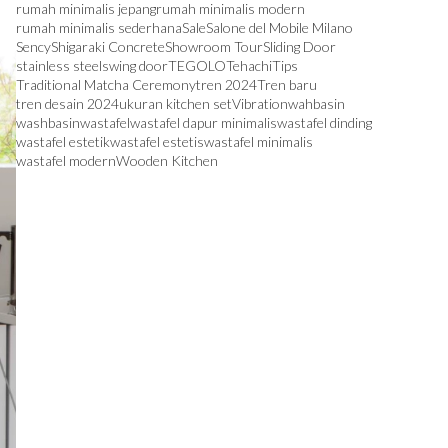
rumah minimalis jepang
rumah minimalis modern
rumah minimalis sederhana
Sale
Salone del Mobile Milano
Sency
Shigaraki Concrete
Showroom Tour
Sliding Door
stainless steel
swing door
TEGOLO
Tehachi
Tips
Traditional Matcha Ceremony
tren 2024
Tren baru
tren desain 2024
ukuran kitchen set
Vibration
wahbasin
washbasin
wastafel
wastafel dapur minimalis
wastafel dinding
wastafel estetik
wastafel estetis
wastafel minimalis
wastafel modern
Wooden Kitchen