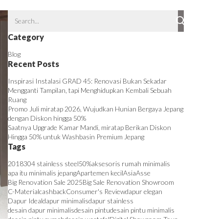
Category
Blog
Recent Posts
Inspirasi Instalasi GRAD 45: Renovasi Bukan Sekadar
Mengganti Tampilan, tapi Menghidupkan Kembali Sebuah
Ruang
Promo Juli miratap 2026, Wujudkan Hunian Bergaya Jepang
dengan Diskon hingga 50%
Saatnya Upgrade Kamar Mandi, miratap Berikan Diskon
Hingga 50% untuk Washbasin Premium Jepang
Tags
2018
304 stainless steel
50%
aksesoris rumah minimalis
apa itu minimalis jepang
Apartemen kecil
Asia
Asse
Big Renovation Sale 2025
Big Sale Renovation Showroom
C-Material
cashback
Consumer's Review
dapur elegan
Dapur Ideal
dapur minimalis
dapur stainless
desain dapur minimalis
desain pintu
desain pintu minimalis