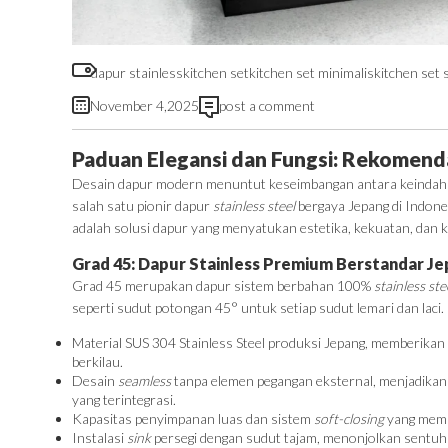
dapur stainless
kitchen set
kitchen set minimalis
kitchen set 
November 4,2025
post a comment
Paduan Elegansi dan Fungsi: Rekomenda
Desain dapur modern menuntut keseimbangan antara keindahan v
salah satu pionir dapur
stainless steel
bergaya Jepang di Indone
adalah solusi dapur yang menyatukan estetika, kekuatan, dan 
Grad 45: Dapur Stainless Premium Berstandar J
Grad 45 merupakan dapur sistem berbahan 100%
stainless ste
seperti sudut potongan 45° untuk setiap sudut lemari dan laci.
Material SUS 304 Stainless Steel produksi Jepang, memberikan 
berkilau.
Desain
seamless
tanpa elemen pegangan eksternal, menjadikan
yang terintegrasi.
Kapasitas penyimpanan luas dan sistem
soft-closing
yang memu
Instalasi
sink
persegi dengan sudut tajam, menonjolkan sentu