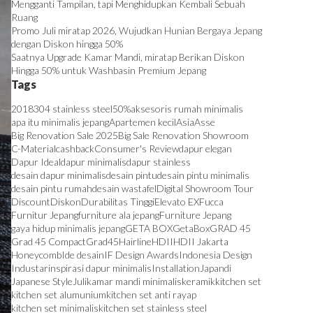
Mengganti Tampilan, tapi Menghidupkan Kembali Sebuah
Ruang
Promo Juli miratap 2026, Wujudkan Hunian Bergaya Jepang
dengan Diskon hingga 50%
Saatnya Upgrade Kamar Mandi, miratap Berikan Diskon
Hingga 50% untuk Washbasin Premium Jepang
Tags
2018
304 stainless steel
50%
aksesoris rumah minimalis
apa itu minimalis jepang
Apartemen kecil
Asia
Asse
Big Renovation Sale 2025
Big Sale Renovation Showroom
C-Material
cashback
Consumer's Review
dapur elegan
Dapur Ideal
dapur minimalis
dapur stainless
desain dapur minimalis
desain pintu
desain pintu minimalis
desain pintu rumah
desain wastafel
Digital Showroom Tour
Discount
Diskon
Durabilitas Tinggi
Elevato EX
Fucca
Furnitur Jepang
furniture ala jepang
Furniture Jepang
gaya hidup minimalis jepang
GETA BOX
GetaBox
GRAD 45
Grad 45 Compact
Grad45
Hairline
HDII
HDII Jakarta
Honeycomb
Ide desain
IF Design Awards
Indonesia Design
Industar
inspirasi dapur minimalis
Installation
Japandi
Japanese Style
Juli
kamar mandi minimalis
keramik
kitchen set
kitchen set alumunium
kitchen set anti rayap
kitchen set minimalis
kitchen set stainless steel