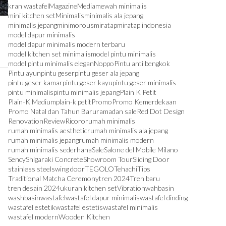
kran wastafel
Magazine
Media
mewah minimalis
mini kitchen set
Minimalis
minimalis ala jepang
minimalis jepang
minimorous
miratap
miratap indonesia
model dapur minimalis
model dapur minimalis modern terbaru
model kitchen set minimalis
model pintu minimalis
model pintu minimalis elegan
Noppo
Pintu anti bengkok
Pintu ayun
pintu geser
pintu geser ala jepang
pintu geser kamar
pintu geser kayu
pintu geser minimalis
pintu minimalis
pintu minimalis jepang
Plain K Petit
Plain-K Medium
plain-k petit
Promo
Promo Kemerdekaan
Promo Natal dan Tahun Baru
ramadan sale
Red Dot Design
Renovation
Review
Ricoro
rumah minimalis
rumah minimalis aesthetic
rumah minimalis ala jepang
rumah minimalis jepang
rumah minimalis modern
rumah minimalis sederhana
Sale
Salone del Mobile Milano
Sency
Shigaraki Concrete
Showroom Tour
Sliding Door
stainless steel
swing door
TEGOLO
Tehachi
Tips
Traditional Matcha Ceremony
tren 2024
Tren baru
tren desain 2024
ukuran kitchen set
Vibration
wahbasin
washbasin
wastafel
wastafel dapur minimalis
wastafel dinding
wastafel estetik
wastafel estetis
wastafel minimalis
wastafel modern
Wooden Kitchen