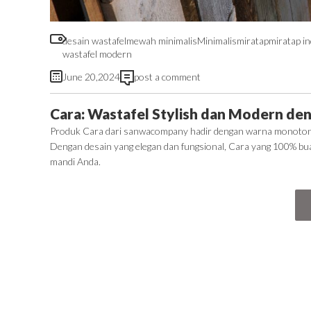
desain wastafel
mewah minimalis
Minimalis
miratap
miratap i
wastafel modern
June 20,2024
post a comment
Cara: Wastafel Stylish dan Modern d
Produk Cara dari sanwacompany hadir dengan warna monoton
Dengan desain yang elegan dan fungsional, Cara yang 100% bua
mandi Anda.