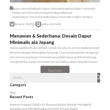
dapur minimalis
desain dapur minimalis
inspirasi dapur minimalis
kitchen set minimalis
miratap
miratap indonesia
model dapur minimalis
model dapur minimalis modern terbaru
January 18,2024
post a comment
Menawan & Sederhana: Desain Dapur
Minimalis ala Jepang
Dapur adalah inti dari sebuah rumah. Di area ini, aroma makanan lezat
bertemu dengan kehangatan keluarga. Orang Jepang telah menguasai
seni merancang dapur minimalis yang tidak hanya praktis tetapi juga
menghadirkan kesan menawan dan keindahan dalam kesederhanaan.
Read more
Category
Blog
Recent Posts
Inspirasi Instalasi GRAD 45: Renovasi Bukan Sekadar Mengganti
Tampilan, tapi Menghidupkan Kembali Sebuah Ruang