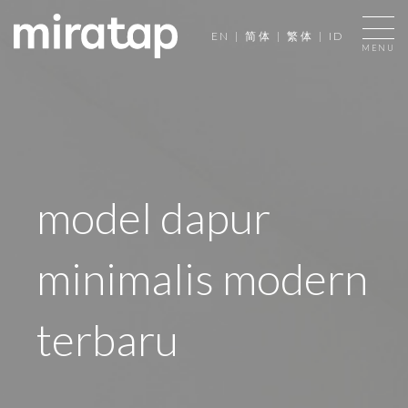
EN
|
简体
|
繁体
|
ID
MENU
model dapur
minimalis modern
terbaru