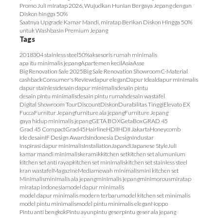
Promo Juli miratap 2026, Wujudkan Hunian Bergaya Jepang dengan
Diskon hingga 50%
Saatnya Upgrade Kamar Mandi, miratap Berikan Diskon Hingga 50%
untuk Washbasin Premium Jepang
Tags
2018
304 stainless steel
50%
aksesoris rumah minimalis
apa itu minimalis jepang
Apartemen kecil
Asia
Asse
Big Renovation Sale 2025
Big Sale Renovation Showroom
C-Material
cashback
Consumer's Review
dapur elegan
Dapur Ideal
dapur minimalis
dapur stainless
desain dapur minimalis
desain pintu
desain pintu minimalis
desain pintu rumah
desain wastafel
Digital Showroom Tour
Discount
Diskon
Durabilitas Tinggi
Elevato EX
Fucca
Furnitur Jepang
furniture ala jepang
Furniture Jepang
gaya hidup minimalis jepang
GETA BOX
GetaBox
GRAD 45
Grad 45 Compact
Grad45
Hairline
HDII
HDII Jakarta
Honeycomb
Ide desain
IF Design Awards
Indonesia Design
Industar
inspirasi dapur minimalis
Installation
Japandi
Japanese Style
Juli
kamar mandi minimalis
keramik
kitchen set
kitchen set alumunium
kitchen set anti rayap
kitchen set minimalis
kitchen set stainless steel
kran wastafel
Magazine
Media
mewah minimalis
mini kitchen set
Minimalis
minimalis ala jepang
minimalis jepang
minimorous
miratap
miratap indonesia
model dapur minimalis
model dapur minimalis modern terbaru
model kitchen set minimalis
model pintu minimalis
model pintu minimalis elegan
Noppo
Pintu anti bengkok
Pintu ayun
pintu geser
pintu geser ala jepang