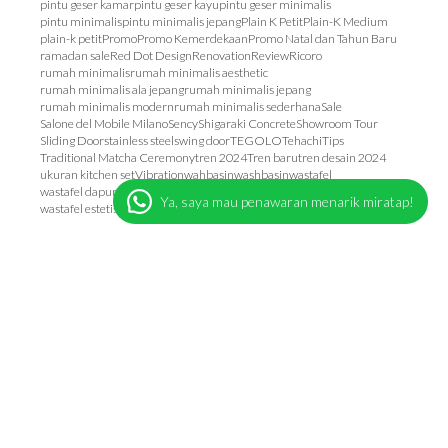
pintu geser kamar
pintu geser kayu
pintu geser minimalis
pintu minimalis
pintu minimalis jepang
Plain K Petit
Plain-K Medium
plain-k petit
Promo
Promo Kemerdekaan
Promo Natal dan Tahun Baru
ramadan sale
Red Dot Design
Renovation
Review
Ricoro
rumah minimalis
rumah minimalis aesthetic
rumah minimalis ala jepang
rumah minimalis jepang
rumah minimalis modern
rumah minimalis sederhana
Sale
Salone del Mobile Milano
Sency
Shigaraki Concrete
Showroom Tour
Sliding Door
stainless steel
swing door
TEGOLO
Tehachi
Tips
Traditional Matcha Ceremony
tren 2024
Tren baru
tren desain 2024
ukuran kitchen set
Vibration
wahbasin
washbasin
wastafel
wastafel dapur minimalis
wastafel dinding
wastafel estetik
Ya, saya mau penawaran menarik miratap!
wastafel estetis
wastafel minimalis
wastafel modern
Wooden Kitchen
© 1999 miratap inc.